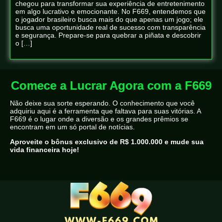
chegou para transformar sua experiência de entretenimento
em algo lucrativo e emocionante. No F669, entendemos que
o jogador brasileiro busca mais do que apenas um jogo; ele
busca uma oportunidade real de sucesso com transparência
e segurança. Prepare-se para quebrar a piñata e descobrir
o […]
Comece a Lucrar Agora com a F669
Não deixe sua sorte esperando. O conhecimento que você
adquiriu aqui é a ferramenta que faltava para suas vitórias. A
F669 é o lugar onde a diversão e os grandes prêmios se
encontram em um só portal de notícias.
Aproveite o bônus exclusivo de R$ 1.000.000 e mude sua
vida financeira hoje!