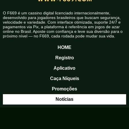
O
F669
é um cassino digital licenciado internacionalmente,
desenvolvido para jogadores brasileiros que buscam segurança,
velocidade e variedade. Com interface otimizada, suporte 24/7 e
pagamentos via Pix, a plataforma é referência em jogos de azar
online no Brasil. Aposte com confiança e leve sua diversão para o
próximo nível — no
F669
, cada rodada pode mudar sua vida.
HOME
Registro
Aplicativo
Caça Níqueis
Promoções
Notícias