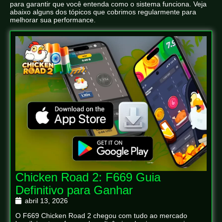
para garantir que você entenda como o sistema funciona. Veja
abaixo alguns dos tópicos que cobrimos regularmente para
melhorar sua performance.
Chicken Road 2: F669 Guia
Definitivo para Ganhar
abril 13, 2026
O F669 Chicken Road 2 chegou com tudo ao mercado