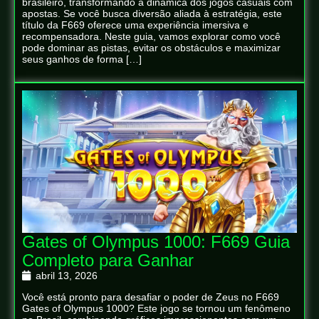
brasileiro, transformando a dinâmica dos jogos casuais com
apostas. Se você busca diversão aliada à estratégia, este
título da F669 oferece uma experiência imersiva e
recompensadora. Neste guia, vamos explorar como você
pode dominar as pistas, evitar os obstáculos e maximizar
seus ganhos de forma […]
Gates of Olympus 1000: F669 Guia
Completo para Ganhar
abril 13, 2026
Você está pronto para desafiar o poder de Zeus no F669
Gates of Olympus 1000? Este jogo se tornou um fenômeno